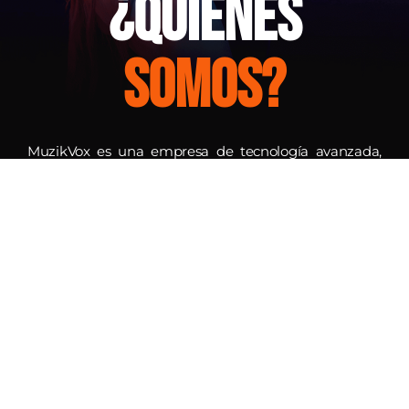
¿Quiénes
Somos?
MuzikVox es una empresa de tecnología avanzada,
especializada en distribución digital. MuzikVox surge
bajo la necesidad de ofrecer a los artistas, sellos
discográficos independientes y agregadores digitales
una solución tecnológica transparente destacando la
creatividad, diversidad, innovación y colaboracion con
nuestros clientes. Tenemos un equipo de soporte,
atención al cliente y de marketing para responder a
todas y cada una de sus necesidades, nuestra
constante búsqueda de Switch Hiprex 800x nuevas
herramientas tecnológicas nos permite mantenernos