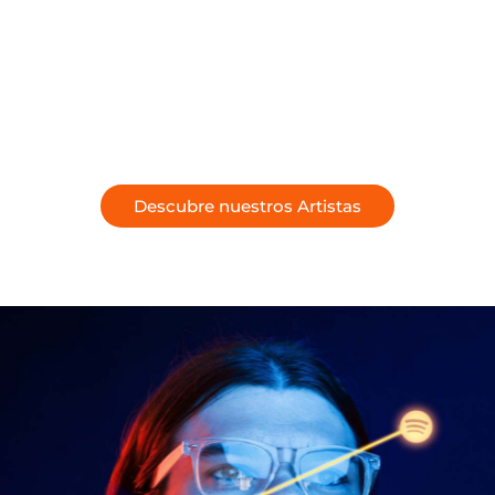
manera nueva, y los recursos sobre viajes y
entretenimiento abren nuevos horizontes para la
búsqueda de experiencias e inspiración. Esta unión de
ideas forma un espacio único donde la innovación y
las emociones vivas van de la mano.
Descubre nuestros Artistas