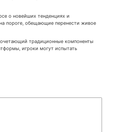
рсе о новейших тенденциях и
 на пороге, обещающие перенести живое
, сочетающий традиционные компоненты
тформы, игроки могут испытать