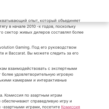
Noticias
Contacto
Login
захватывающий опыт, который объединяет
ягу в начале 2010 -х годов, поскольку
 что сектор живых дилеров составлял более
olution Gaming. Под его руководством
te и Baccarat. Вы можете следить за его
окам взаимодействовать с экспертными
т более удовлетворительную игровую
олькими камерами и интерактивные
а. Комиссия по азартным играм
е обеспечивают справедливую игру и
н -азартными играми, посетите
Комиссия