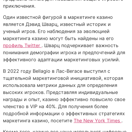
приключения.
Один известной фигурой в маркетинге казино
является Дэвид Шварц, известный историк и
ученый игров. Его наблюдения за эволюцией
маркетинга казино могут быть найдены на его
профиль Twitter
. Шварц подчеркивает важность
понимания демографии игрока и предпочтений для
эффективного адаптации маркетинговых усилий.
В 2022 году Bellagio в Лас-Вегасе выступил с
тщательной маркетинговой инициативой, которая
использовала метрики данных для определения
высоких игроков. Представляя индивидуальные
награды и опыт, казино эффективно повысило свое
членство в VIP на 40%. Для получения более
подробной информации о эффективных стратегиях
маркетинга казино, посетите
The New York Times
.
Кроме того, казино все чаще используют цифровые